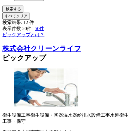
検索する
すべてクリア
検索結果:
12
件
表示件数
20件
|
50件
ピックアップとは？
株式会社クリーンライフ
ピックアップ
衛生設備工事
衛生設備・陶器
温水器
給排水設備工事
水道衛生
工事・保守