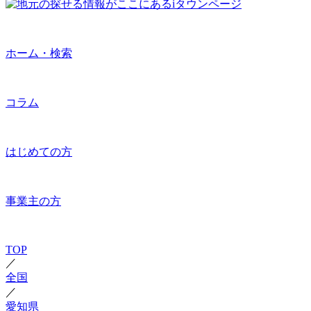
ホーム・検索
コラム
はじめての方
事業主の方
TOP
／
全国
／
愛知県