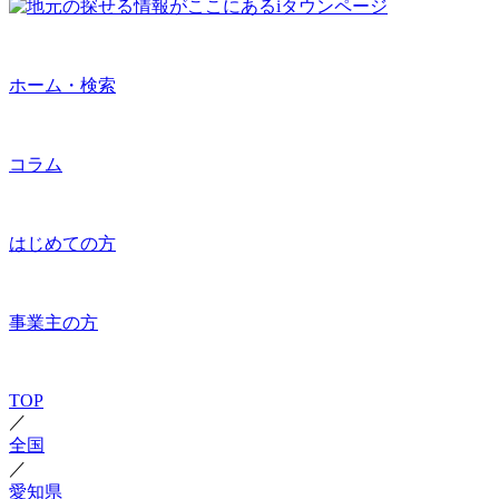
ホーム・検索
コラム
はじめての方
事業主の方
TOP
／
全国
／
愛知県