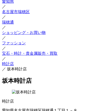
愛知県
／
名古屋市瑞穂区
／
瑞穂通
／
ショッピング・お買い物
／
ファッション
／
宝石・時計・貴金属販売・買取
／
時計店
／
坂本時計店
坂本時計店
時計店
愛知県名古屋市瑞穂区瑞穂通１丁目１－８