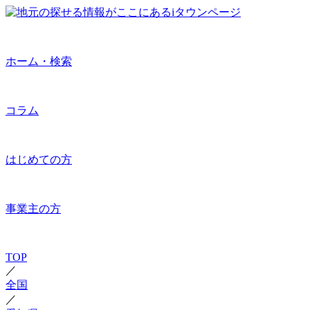
ホーム・検索
コラム
はじめての方
事業主の方
TOP
／
全国
／