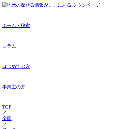
ホーム・検索
コラム
はじめての方
事業主の方
TOP
／
全国
／