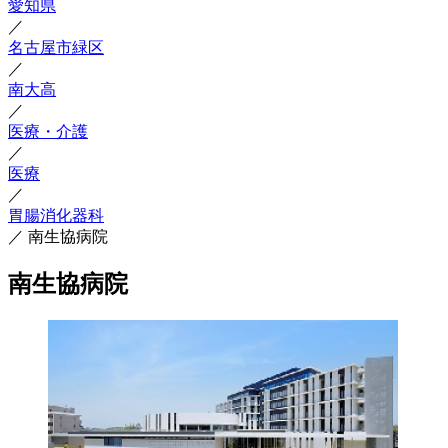
愛知県
／
名古屋市緑区
／
南大高
／
医療・介護
／
医療
／
胃腸消化器科
／
南生協病院
南生協病院