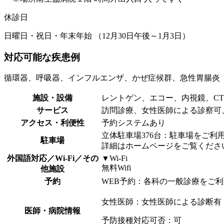
休診日
日曜日・祝日・年末年始 （12月30日午後～1月3日）
対応可能な疾患例
循環器、呼吸器、インフルエンザ、かぜ症候群、急性胃腸炎
施設・設備
レントゲン、エコー、内視鏡、CT
サービス
訪問診療、女性医師による診察可
アクセス・利便性
予約システムあり
立体駐車場376台：駐車場をご利
駐車場
詳細はホームページをご覧くださ
外国語対応／Wi-Fi／その
▼Wi-Fi
無料Wifi
他施設
予約
WEB予約：各科の一般診療をご
女性医師：女性医師による診断有
医師・病院情報
予防接種対応可否：可