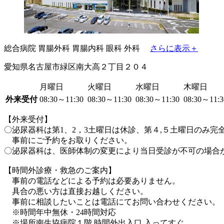
総合病院
胃腸外科
胃腸内科
眼科
外科
さらに表示＋
愛知県名古屋市緑区南大高２丁目２０４
月曜日
火曜日
水曜日
木曜日
外来受付
08:30～11:30
08:30～11:30
08:30～11:30
08:30～11:
【外来受付】
〇泌尿器科は第1、2，3土曜日は休診、第４,５土曜日のみ
事前にご予約をお取りください。
〇泌尿器科は、医師体制の変更により当日受診が不可の場合
【時間外診療・救急のご案内】
事前の電話などによる予約は必要ありません。
具合の悪い方は直接お越しください。
事前に相談したいことは電話にてお問い合わせください。
※時間年中無休・24時間対応
※場所南生協病院１階 時間外出入口 入ってすぐ