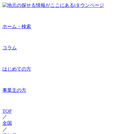
ホーム・検索
コラム
はじめての方
事業主の方
TOP
／
全国
／