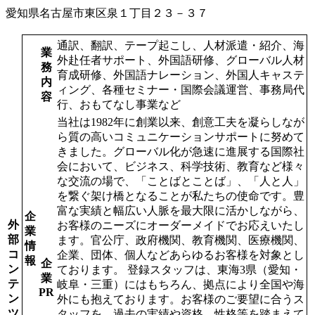
愛知県名古屋市東区泉１丁目２３－３７
通訳、翻訳、テープ起こし、人材派遣・紹介、海
業
外赴任者サポート、外国語研修、グローバル人材
務
育成研修、外国語ナレーション、外国人キャステ
内
ィング、各種セミナー・国際会議運営、事務局代
容
行、おもてなし事業など
当社は1982年に創業以来、創意工夫を凝らしなが
ら質の高いコミュニケーションサポートに努めて
きました。グローバル化が急速に進展する国際社
会において、ビジネス、科学技術、教育など様々
な交流の場で、「ことばとことば」、「人と人」
を繋ぐ架け橋となることが私たちの使命です。豊
富な実績と幅広い人脈を最大限に活かしながら、
企
外
お客様のニーズにオーダーメイドでお応えいたし
業
部
ます。官公庁、政府機関、教育機関、医療機関、
情
コ
企業、団体、個人などあらゆるお客様を対象とし
報
企
ン
ております。 登録スタッフは、東海3県（愛知・
業
テ
岐阜・三重）にはもちろん、拠点により全国や海
PR
ン
外にも抱えております。お客様のご要望に合うス
ツ
タッフを、過去の実績や資格、性格等を踏まえて