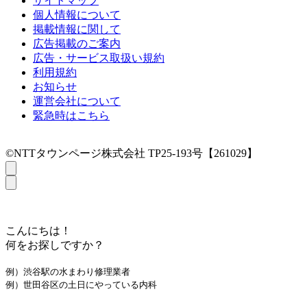
サイトマップ
個人情報について
掲載情報に関して
広告掲載のご案内
広告・サービス取扱い規約
利用規約
お知らせ
運営会社について
緊急時はこちら
©NTTタウンページ株式会社 TP25-193号【261029】
こんにちは！
何をお探しですか？
例）渋谷駅の水まわり修理業者
例）世田谷区の土日にやっている内科