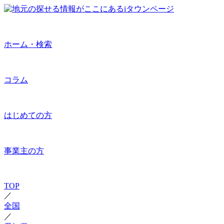
ホーム・検索
コラム
はじめての方
事業主の方
TOP
／
全国
／