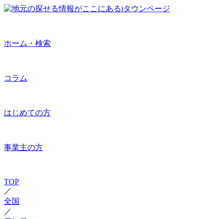
ホーム・検索
コラム
はじめての方
事業主の方
TOP
／
全国
／