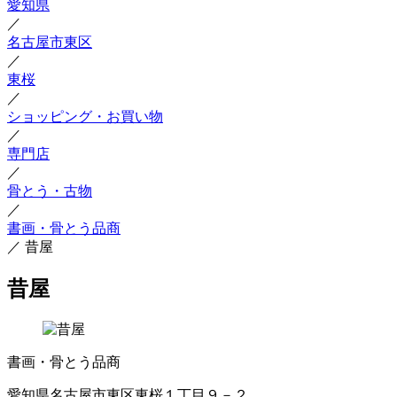
愛知県
／
名古屋市東区
／
東桜
／
ショッピング・お買い物
／
専門店
／
骨とう・古物
／
書画・骨とう品商
／
昔屋
昔屋
書画・骨とう品商
愛知県名古屋市東区東桜１丁目９－２