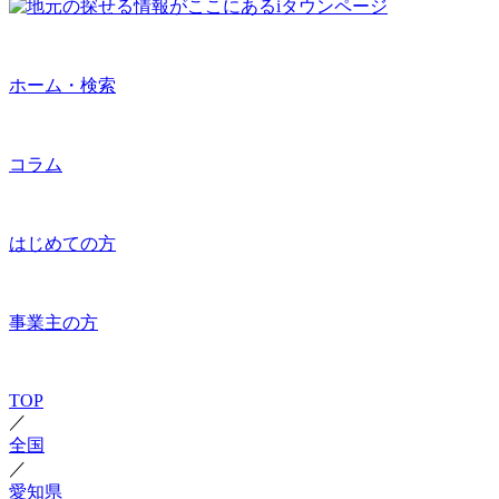
ホーム・検索
コラム
はじめての方
事業主の方
TOP
／
全国
／
愛知県