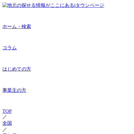
ホーム・検索
コラム
はじめての方
事業主の方
TOP
／
全国
／