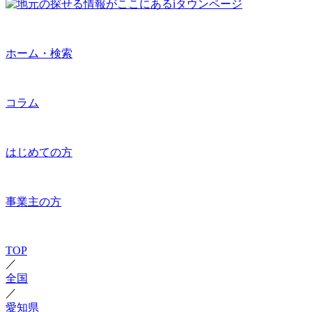
ホーム・検索
コラム
はじめての方
事業主の方
TOP
／
全国
／
愛知県