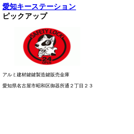
愛知キーステーション
ピックアップ
アルミ建材
鍵
鍵製造
鍵販売
金庫
愛知県名古屋市昭和区御器所通２丁目２３