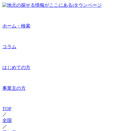
ホーム・検索
コラム
はじめての方
事業主の方
TOP
／
全国
／