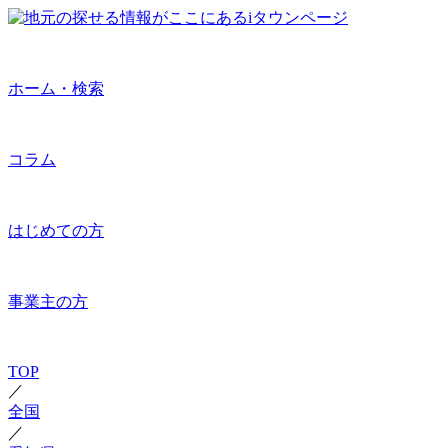
ホーム・検索
コラム
はじめての方
事業主の方
TOP
／
全国
／