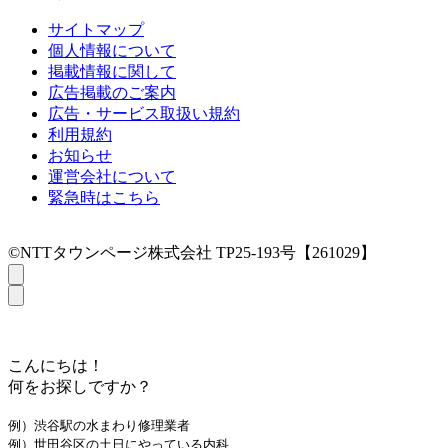
サイトマップ
個人情報について
掲載情報に関して
広告掲載のご案内
広告・サービス取扱い規約
利用規約
お知らせ
運営会社について
緊急時はこちら
©NTTタウンページ株式会社 TP25-193号【261029】
こんにちは！
何をお探しですか？
例）渋谷駅の水まわり修理業者
例）世田谷区の土日にやっている内科