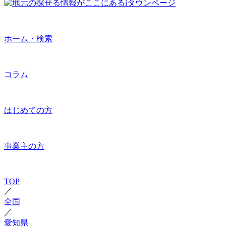
ホーム・検索
コラム
はじめての方
事業主の方
TOP
／
全国
／
愛知県