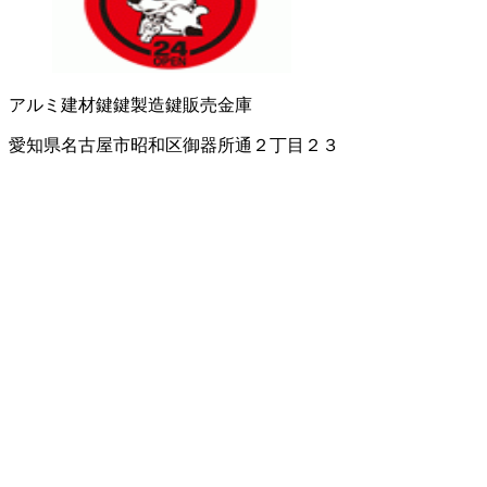
アルミ建材
鍵
鍵製造
鍵販売
金庫
愛知県名古屋市昭和区御器所通２丁目２３