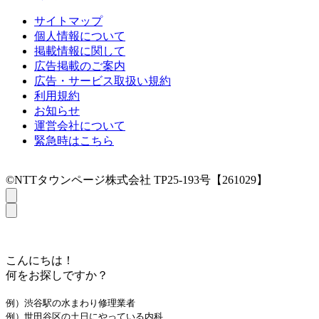
サイトマップ
個人情報について
掲載情報に関して
広告掲載のご案内
広告・サービス取扱い規約
利用規約
お知らせ
運営会社について
緊急時はこちら
©NTTタウンページ株式会社 TP25-193号【261029】
こんにちは！
何をお探しですか？
例）渋谷駅の水まわり修理業者
例）世田谷区の土日にやっている内科