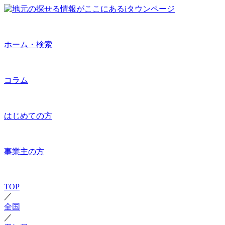
ホーム・検索
コラム
はじめての方
事業主の方
TOP
／
全国
／