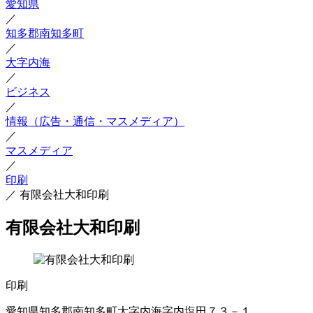
愛知県
／
知多郡南知多町
／
大字内海
／
ビジネス
／
情報（広告・通信・マスメディア）
／
マスメディア
／
印刷
／
有限会社大和印刷
有限会社大和印刷
印刷
愛知県知多郡南知多町大字内海字内塩田７３－１