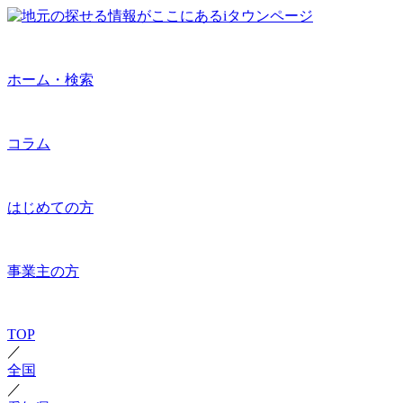
ホーム・検索
コラム
はじめての方
事業主の方
TOP
／
全国
／