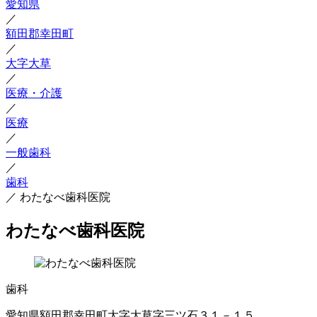
愛知県
／
額田郡幸田町
／
大字大草
／
医療・介護
／
医療
／
一般歯科
／
歯科
／
わたなべ歯科医院
わたなべ歯科医院
歯科
愛知県額田郡幸田町大字大草字三ツ石３１－１５