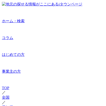
ホーム・検索
コラム
はじめての方
事業主の方
TOP
／
全国
／