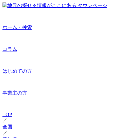
ホーム・検索
コラム
はじめての方
事業主の方
TOP
／
全国
／