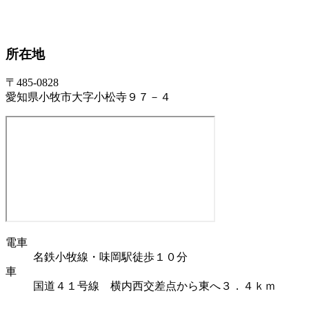
所在地
〒485-0828
愛知県小牧市大字小松寺９７－４
電車
名鉄小牧線・味岡駅徒歩１０分
車
国道４１号線 横内西交差点から東へ３．４ｋｍ