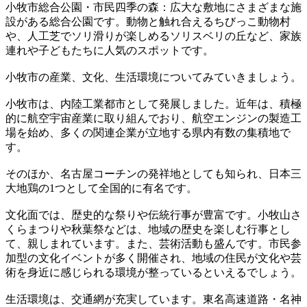
小牧市総合公園・市民四季の森：広大な敷地にさまざまな施
設がある総合公園です。動物と触れ合えるちびっこ動物村
や、人工芝でソリ滑りが楽しめるソリスベリの丘など、家族
連れや子どもたちに人気のスポットです。
小牧市の産業、文化、生活環境についてみていきましょう。
小牧市は、内陸工業都市として発展しました。近年は、積極
的に航空宇宙産業に取り組んでおり、航空エンジンの製造工
場を始め、多くの関連企業が立地する県内有数の集積地で
す。
そのほか、名古屋コーチンの発祥地としても知られ、日本三
大地鶏の1つとして全国的に有名です。
文化面では、歴史的な祭りや伝統行事が豊富です。小牧山さ
くらまつりや秋葉祭などは、地域の歴史を楽しむ行事とし
て、親しまれています。また、芸術活動も盛んです。市民参
加型の文化イベントが多く開催され、地域の住民が文化や芸
術を身近に感じられる環境が整っているといえるでしょう。
生活環境は、交通網が充実しています。東名高速道路・名神