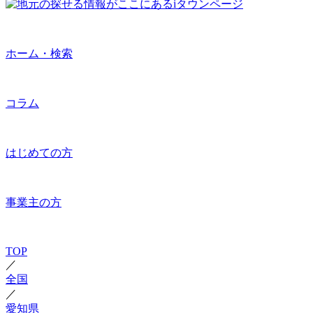
ホーム・検索
コラム
はじめての方
事業主の方
TOP
／
全国
／
愛知県