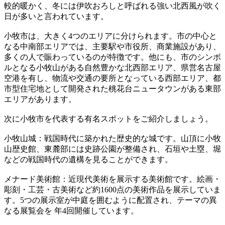
較的暖かく、冬には伊吹おろしと呼ばれる強い北西風が吹く
日が多いと言われています。
小牧市は、大きく4つのエリアに分けられます。市の中心と
なる中南部エリアでは、主要駅や市役所、商業施設があり、
多くの人で賑わっているのが特徴です。他にも、市のシンボ
ルとなる小牧山がある自然豊かな北西部エリア、県営名古屋
空港を有し、物流や交通の要所となっている西部エリア、都
市型住宅地として開発された桃花台ニュータウンがある東部
エリアがあります。
次に小牧市を代表する有名スポットをご紹介しましょう。
小牧山城：戦国時代に築かれた歴史的な城です。山頂に小牧
山歴史館、東麓部には史跡公園が整備され、石垣や土塁、堀
などの戦国時代の遺構を見ることができます。
メナード美術館：近現代美術を展示する美術館です。絵画・
彫刻・工芸・古美術など約1600点の美術作品を展示していま
す。5つの展示室が中庭を囲むように配置され、テーマの異
なる展覧会を 年4回開催しています。