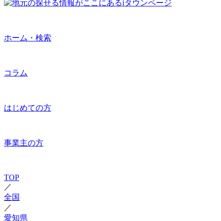
ホーム・検索
コラム
はじめての方
事業主の方
TOP
／
全国
／
愛知県