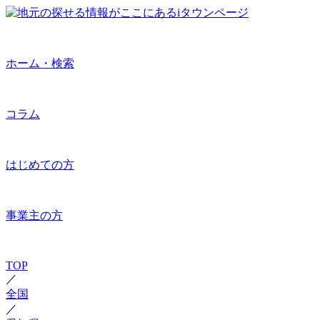
ホーム・検索
コラム
はじめての方
事業主の方
TOP
／
全国
／