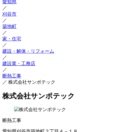
愛知県
／
刈谷市
／
築地町
／
家・住宅
／
建設・解体・リフォーム
／
建設業・工務店
／
断熱工事
／
株式会社サンポテック
株式会社サンポテック
断熱工事
愛知県刈谷市築地町２丁目４－１８