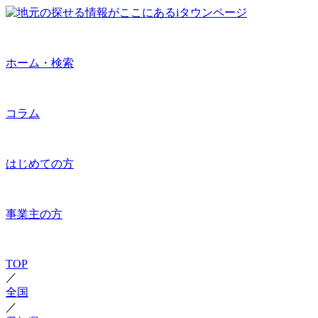
ホーム・検索
コラム
はじめての方
事業主の方
TOP
／
全国
／