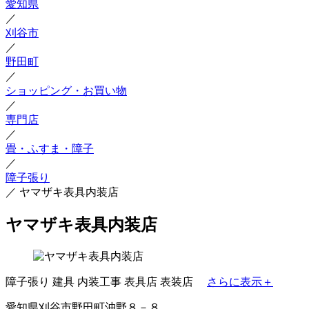
愛知県
／
刈谷市
／
野田町
／
ショッピング・お買い物
／
専門店
／
畳・ふすま・障子
／
障子張り
／
ヤマザキ表具内装店
ヤマザキ表具内装店
障子張り
建具
内装工事
表具店
表装店
さらに表示＋
愛知県刈谷市野田町沖野８－８