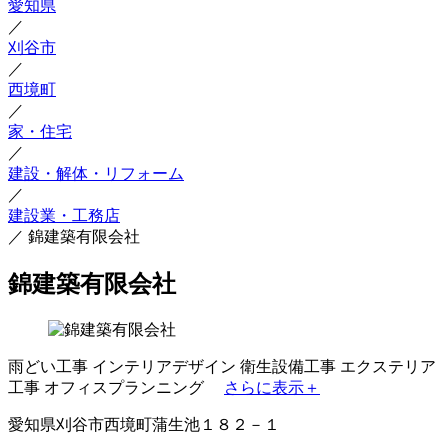
愛知県
／
刈谷市
／
西境町
／
家・住宅
／
建設・解体・リフォーム
／
建設業・工務店
／
錦建築有限会社
錦建築有限会社
雨どい工事
インテリアデザイン
衛生設備工事
エクステリア
工事
オフィスプランニング
さらに表示＋
愛知県刈谷市西境町蒲生池１８２－１