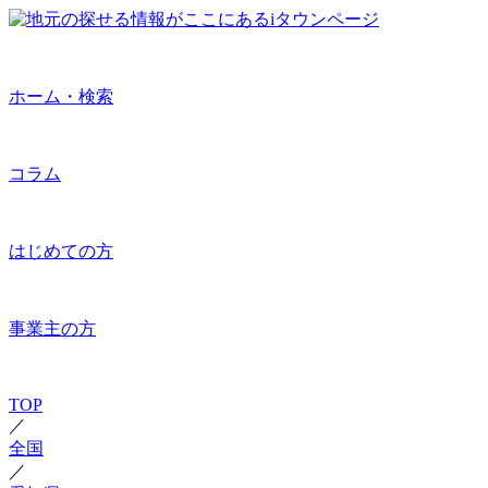
ホーム・検索
コラム
はじめての方
事業主の方
TOP
／
全国
／