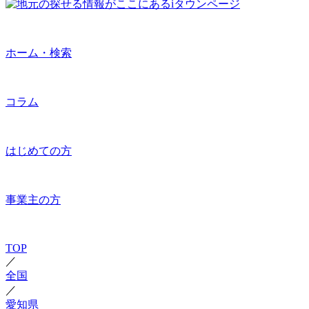
ホーム・検索
コラム
はじめての方
事業主の方
TOP
／
全国
／
愛知県