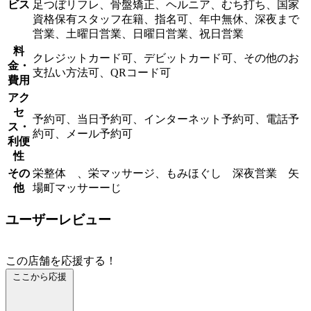
ビス
足つぼリフレ、骨盤矯正、ヘルニア、むち打ち、国家
資格保有スタッフ在籍、指名可、年中無休、深夜まで
営業、土曜日営業、日曜日営業、祝日営業
料
クレジットカード可、デビットカード可、その他のお
金・
支払い方法可、QRコード可
費用
アク
セ
予約可、当日予約可、インターネット予約可、電話予
ス・
約可、メール予約可
利便
性
その
栄整体 、栄マッサージ、もみほぐし 深夜営業 矢
他
場町マッサーーじ
ユーザーレビュー
この店舗を応援する！
ここから応援