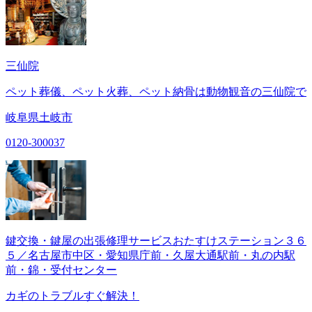
三仙院
ペット葬儀、ペット火葬、ペット納骨は動物観音の三仙院で
岐阜県土岐市
0120-300037
鍵交換・鍵屋の出張修理サービスおたすけステーション３６
５／名古屋市中区・愛知県庁前・久屋大通駅前・丸の内駅
前・錦・受付センター
カギのトラブルすぐ解決！