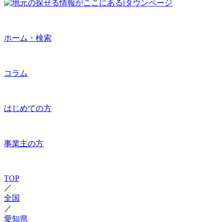
ホーム・検索
コラム
はじめての方
事業主の方
TOP
／
全国
／
愛知県