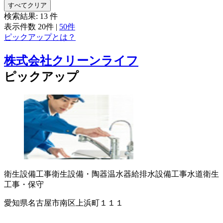
すべてクリア
検索結果:
13
件
表示件数
20件
|
50件
ピックアップとは？
株式会社クリーンライフ
ピックアップ
衛生設備工事
衛生設備・陶器
温水器
給排水設備工事
水道衛生
工事・保守
愛知県名古屋市南区上浜町１１１