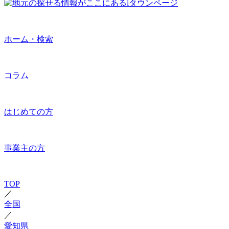
ホーム・検索
コラム
はじめての方
事業主の方
TOP
／
全国
／
愛知県