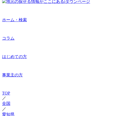
ホーム・検索
コラム
はじめての方
事業主の方
TOP
／
全国
／
愛知県