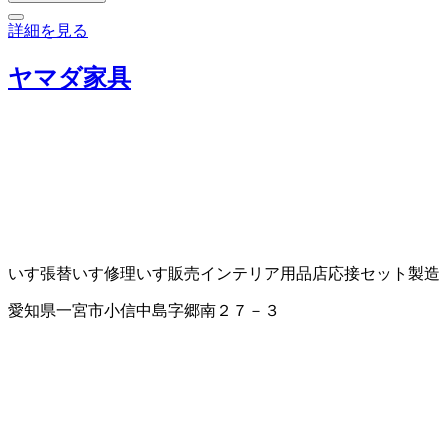
詳細を見る
ヤマダ家具
いす張替
いす修理
いす販売
インテリア用品店
応接セット製造
愛知県一宮市小信中島字郷南２７－３