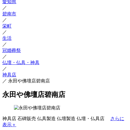
愛知県
／
碧南市
／
栄町
／
生活
／
冠婚葬祭
／
仏壇・仏具・神具
／
神具店
／
永田や佛壇店碧南店
永田や佛壇店碧南店
神具店
石碑販売
仏具製造
仏壇製造
仏壇・仏具店
さらに
表示＋