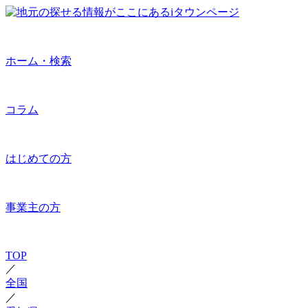
ホーム・検索
コラム
はじめての方
事業主の方
TOP
／
全国
／