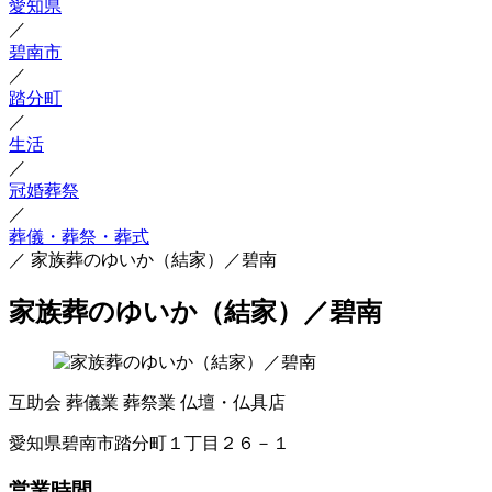
愛知県
／
碧南市
／
踏分町
／
生活
／
冠婚葬祭
／
葬儀・葬祭・葬式
／
家族葬のゆいか（結家）／碧南
家族葬のゆいか（結家）／碧南
互助会
葬儀業
葬祭業
仏壇・仏具店
愛知県碧南市踏分町１丁目２６－１
営業時間