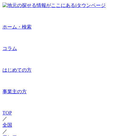
ホーム・検索
コラム
はじめての方
事業主の方
TOP
／
全国
／