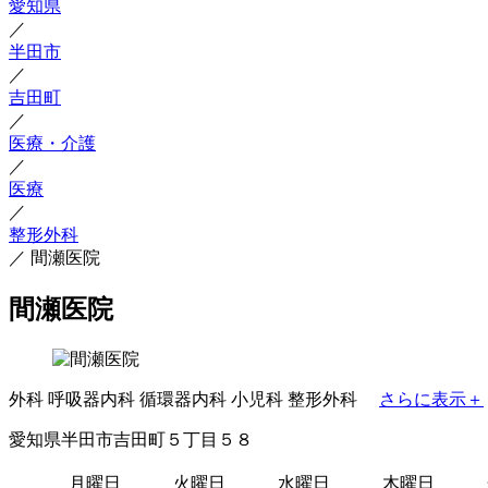
愛知県
／
半田市
／
吉田町
／
医療・介護
／
医療
／
整形外科
／
間瀬医院
間瀬医院
外科
呼吸器内科
循環器内科
小児科
整形外科
さらに表示＋
愛知県半田市吉田町５丁目５８
月曜日
火曜日
水曜日
木曜日