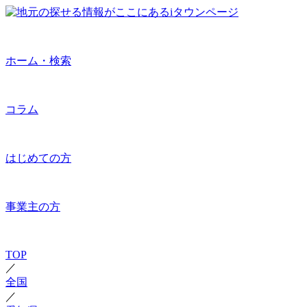
ホーム・検索
コラム
はじめての方
事業主の方
TOP
／
全国
／