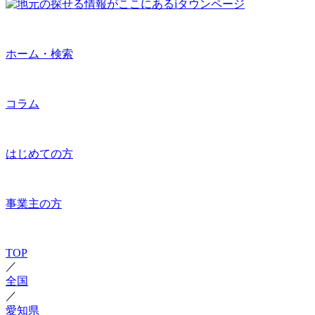
ホーム・検索
コラム
はじめての方
事業主の方
TOP
／
全国
／
愛知県