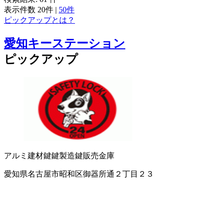
表示件数
20件
|
50件
ピックアップとは？
愛知キーステーション
ピックアップ
アルミ建材
鍵
鍵製造
鍵販売
金庫
愛知県名古屋市昭和区御器所通２丁目２３