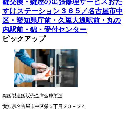
鍵交換・鍵屋の出張修理サービスおた
すけステーション３６５／名古屋市中
区・愛知県庁前・久屋大通駅前・丸の
内駅前・錦・受付センター
ピックアップ
鍵
鍵製造
鍵販売
金庫
金庫製造
愛知県名古屋市中区栄３丁目２３－２４