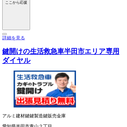
ここから応援
詳細を見る
鍵開けの生活救急車半田市エリア専用
ダイヤル
アルミ建材
鍵
鍵製造
鍵販売
金庫
愛知県半田市青山２丁目