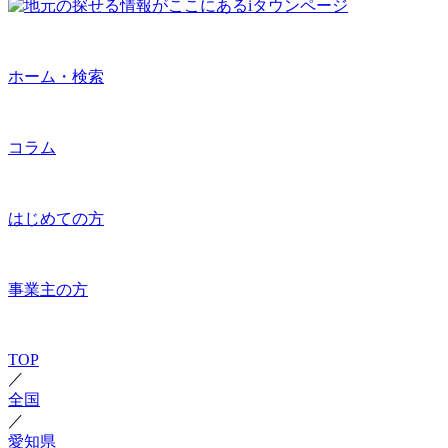
ホーム・検索
コラム
はじめての方
事業主の方
TOP
／
全国
／
愛知県