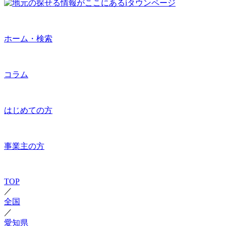
ホーム・検索
コラム
はじめての方
事業主の方
TOP
／
全国
／
愛知県