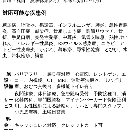
日曜・祝日 夏季休業(8月) 年末年始(12～1月)
対応可能な疾患例
糖尿病、呼吸器、循環器、インフルエンザ、肺炎、急性胃腸
炎、高血圧症、感染症、骨粗しょう症、関節リウマチ、骨
折、手足口病、突発性発疹、中耳炎、気管支喘息、熱性けい
れん、アレルギー性鼻炎、RSウイルス感染症、ニキビ、ア
トピー性皮膚炎、かぶれ、蕁麻疹、尋常性乾癬、とびひ、水
虫、帯状疱疹、褥瘡
施
バリアフリー、感染症対策、心電図、レントゲン、エ
設・
コー、内視鏡、CT、MRI、運動療法機器、リハビリ
設備
室、おむつ交換台、多機能トイレ有り
夜間診療、休日診療、急患随時受付、予防接種可、消
サー
化器内科、専門医資格、マイナンバーカード保険証利
ビス
用、女性医師による診察可、リハビリ専門スタッフ、
小児皮膚科、土曜日営業
料
金・
キャッシュレス対応、クレジットカード可