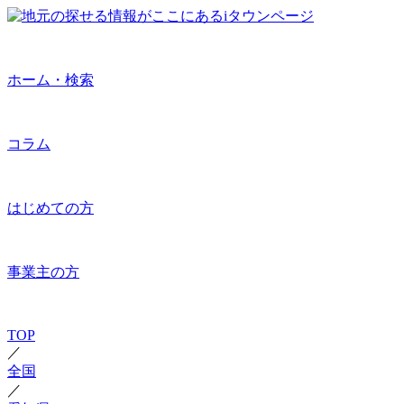
ホーム・検索
コラム
はじめての方
事業主の方
TOP
／
全国
／