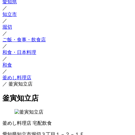
愛知県
／
知立市
／
堀切
／
ご飯・食事・飲食店
／
和食・日本料理
／
和食
／
釜めし料理店
／
釜寅知立店
釜寅知立店
釜めし料理店
宅配飲食
愛知県知立市堀切３丁目１－２－１Ｆ