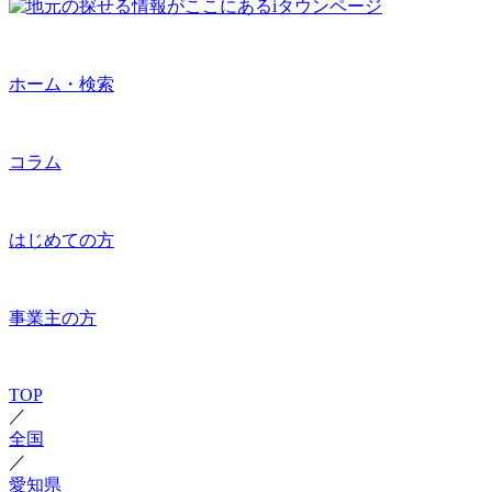
ホーム・検索
コラム
はじめての方
事業主の方
TOP
／
全国
／
愛知県