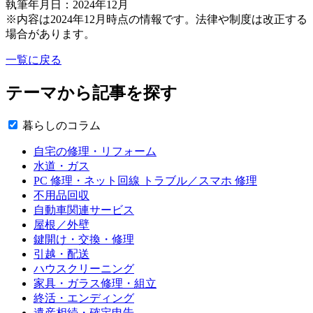
執筆年月日：2024年12月
※内容は2024年12月時点の情報です。法律や制度は改正する
場合があります。
一覧に戻る
テーマから記事を探す
暮らしのコラム
自宅の修理・リフォーム
水道・ガス
PC 修理・ネット回線 トラブル／スマホ 修理
不用品回収
自動車関連サービス
屋根／外壁
鍵開け・交換・修理
引越・配送
ハウスクリーニング
家具・ガラス修理・組立
終活・エンディング
遺産相続・確定申告