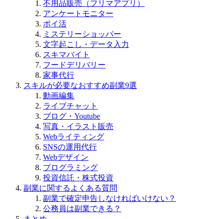
不用品販売（フリマアプリ）
アンケートモニター
ポイ活
ミステリーショッパー
文字起こし・データ入力
スキマバイト
フードデリバリー
家事代行
スキルが必要なおすすめ副業9選
動画編集
ライブチャット
ブログ・Youtube
写真・イラスト販売
Webライティング
SNSの運用代行
Webデザイン
プログラミング
投資信託・株式投資
副業に関するよくある質問
副業で確定申告しなければいけない？
公務員は副業できる？
まとめ